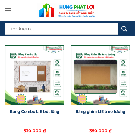
Bỏ
qua
nội
Tìm
dung
kiếm:
Bảng Combo LIE bút lông
Bảng ghim LIE treo tường
530.000
₫
350.000
₫