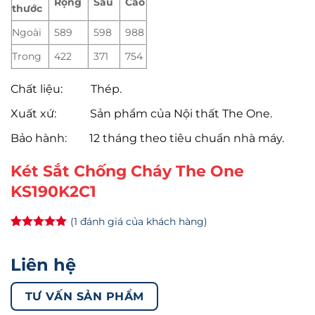
Rộng
Sâu
Cao
thước
Ngoài
589
598
988
Trong
422
371
754
Chất liệu: Thép.
Xuất xứ: Sản phẩm của Nội thất The One.
Bảo hành: 12 tháng theo tiêu chuẩn nhà máy.
Két Sắt Chống Cháy The One
KS190K2C1
(
1
đánh giá của khách hàng)
5
1
trên 5
dựa trên
đánh giá
Liên hệ
TƯ VẤN SẢN PHẨM