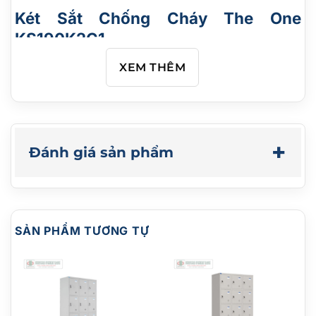
Két Sắt Chống Cháy The One
KS190K2C1
Bạn đang cần một chiếc két sắt có khả năng
XEM THÊM
chống cháy tuyệt vời, đủ lớn để đựng vừa các tệp
hồ sơ khổ A4 nhưng không quá đồ sộ làm chật
không gian làm việc? Két Sắt KS190K2C1: Hệ
Thống 2 Khóa Chìa Chống Trộm, Khóa Mã Đổi Số
+
Đánh giá sản phẩm
Theo Ý Muốn & Nội Thất Ngăn Nắp – Giải Pháp Bảo
Vệ Tài Sản Tin Cậy Cho Doanh Nghiệp Và Gia Đình!
Mã sản phẩm : KS190K2C1
Mô tả :
SẢN PHẨM TƯƠNG TỰ
Két bạc chống cháy KS Nội Thất Hòa Phát
Két đứng có 2 khóa chìa, khóa mã, tay nắm, 1 đợt
di động và ngăn kéo
Bánh xe sắt di chuyển