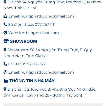
Hướng dẫn sử dụng két sắt khóa mã chống cháy
Địa chỉ: 54 Nguyễn Trung Trực, Phường Quy Nhơn
KS
Nam, Tỉnh Gia Lai.
Đặc Điểm Nổi Bật Của KS190K2C1
Email: hungphatloi.qn@gmail.com
Số điện thoại: 077 257 1111
KS190K2C1 là sự kết hợp giữa thép dày chịu lực và
Website: bangnoithat.com
công nghệ khóa cơ đổi mã tiên tiến nhất của Hòa
Phát.
SHOWROOM
Két sắt ngân hàng chống cháy cao
Showroom: Số 54 Nguyễn Trung Trực, P. Quy
cấp KS190K2C1 có các điểm tạo sự quan tâm ngay
Nhơn Nam, Tỉnh Gia Lai.
từ cái nhìn đầu tiên:
CSKH : 0935 066 177
Hệ Thống Bảo Mật Đa Lớp (K2C1): Trang bị 2 ổ khóa
Email: hungphatloi.qn@gmail.com
chìa độc lập cùng 1 bộ khóa mã cơ. Đây là giải pháp
an ninh tuyệt đối, cho phép bạn chia sẻ quyền
THÔNG TIN NHÀ MÁY
quản lý (hai người giữ hai chìa khác nhau) hoặc
Địa chỉ: Tổ 2, Khu vực 8, Phường Quy Nhơn Bắc,
đơn giản là nhân đôi sự an tâm cho tài sản cá
tỉnh Gia Lai (Cây xăng 28 - đường Tây Sơn)
nhân.
Khóa Mã Cơ Đổi Số Linh Hoạt: Bộ khóa mã cơ cao