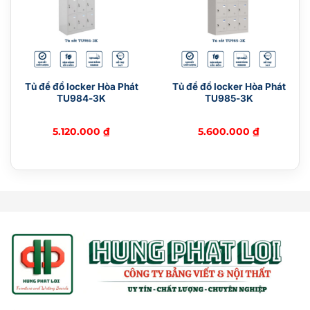
Kích thước :
Kích thước ngoài: W589 x D598 x H988 mm
Kích thước trong: W422 x D371 x H754 mm
Tủ để đồ locker Hòa Phát
Tủ để đồ locker Hòa Phát
TU984-3K
TU985-3K
Chất liệu : Thép sơn tĩnh điện
Trọng lượng : 190 kg (±10%)
5.120.000
₫
5.600.000
₫
Ứng dụng : Sản phẩm Két bạc cao cấp chống
cháy KS190K2C1 dáng đứng, 2 khóa chìa và khóa
mã đổi số theo ý muốn. Thiết kế 3 bản lề nổi, có
đợt di động, ngăn kéo và bánh xe sắt. An toàn cho
gia đình, công ty.
Chứng nhận : ISO 9001:2015, ISO 14001:2015, Tiêu
chuẩn quốc gia TCVN, Thương Hiệu Quốc Gia
Bảo hành: 12 tháng