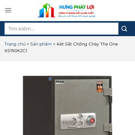
Bỏ
qua
nội
Tìm
dung
kiếm:
Trang chủ
>
Sản phẩm
>
Két Sắt Chống Cháy The One
KS190K2C1