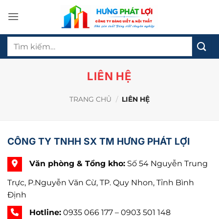
Bỏ
qua
nội
Tìm
dung
kiếm:
LIÊN HỆ
TRANG CHỦ
/
LIÊN HỆ
CÔNG TY TNHH SX TM HƯNG PHÁT LỢI
Văn phòng &
Tổng kho:
Số 54 Nguyễn Trung
Trực, P.Nguyễn Văn Cừ, TP. Quy Nhon, Tỉnh Bình
Định
Hotline:
0935 066 177 – 0903 501 148