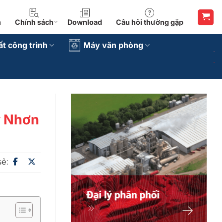
n
Chính sách
Download
Câu hỏi thường gặp
ất công trình
Máy văn phòng
y Nhơn
sẻ: