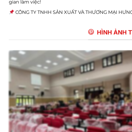
gian làm việc!
CÔNG TY TNHH SẢN XUẤT VÀ THƯƠNG MẠI HƯNG PHÁ
HÌNH ẢNH T