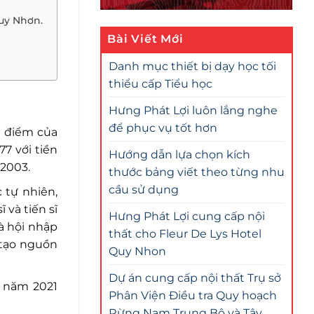
Quy Nhơn.
Bài Viết Mới
Danh mục thiết bị dạy học tối
thiểu cấp Tiểu học
Hưng Phát Lợi luôn lắng nghe
để phục vụ tốt hơn
g điểm của
7 với tiền
Hướng dẫn lựa chọn kích
 2003.
thước bảng viết theo từng nhu
cầu sử dụng
 tự nhiên,
 và tiến sĩ
Hưng Phát Lợi cung cấp nội
à hội nhập
thất cho Fleur De Lys Hotel
 tạo nguồn
Quy Nhon
Dự án cung cấp nội thất Trụ sở
, năm 2021
Phân Viện Điều tra Quy hoạch
Rừng Nam Trung Bộ và Tây