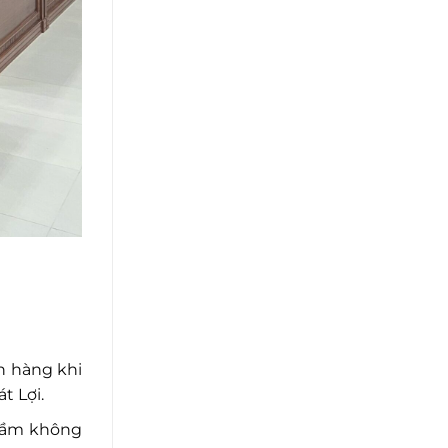
h hàng khi
t Lợi.
 tầm không