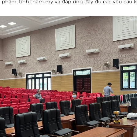
 phẩm, tính thẩm mỹ và đáp ứng đầy đủ các yêu cầu k