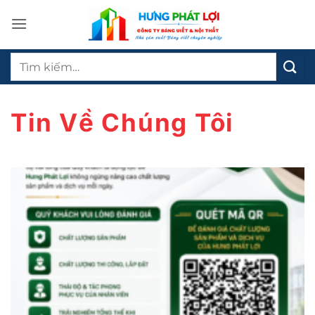
Bỏ
qua
nội
Tìm
dung
kiếm:
Tin Về Chúng Tôi